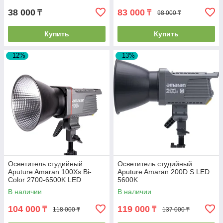
38 000
83 000
₸
₸
98 000 ₸
Купить
Купить
–12%
–13%
Осветитель студийный
Осветитель студийный
Aputure Amaran 100Xs Bi-
Aputure Amaran 200D S LED
Color 2700-6500K LED
5600K
В наличии
В наличии
104 000
119 000
₸
₸
118 000 ₸
137 000 ₸