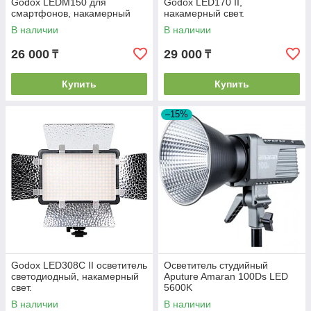
Godox LEDM150 для
Godox LED170 II,
смартфонов, накамерный
накамерный свет.
свет.
В наличии
В наличии
26 000
29 000
₸
₸
Купить
Купить
–15%
Godox LED308C II осветитель
Осветитель студийный
светодиодный, накамерный
Aputure Amaran 100Ds LED
свет.
5600K
В наличии
В наличии