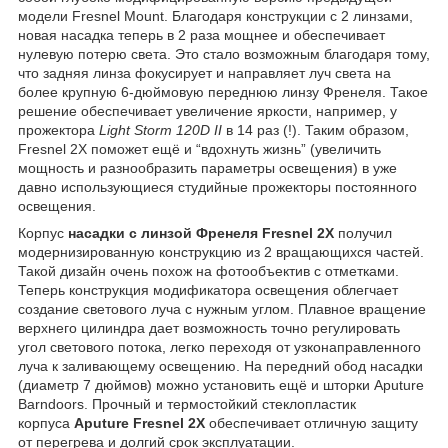
модели Fresnel Mount. Благодаря конструкции с 2 линзами,
новая насадка теперь в 2 раза мощнее и обеспечивает
нулевую потерю света. Это стало возможным благодаря тому,
что задняя линза фокусирует и направляет луч света на
более крупную 6-дюймовую переднюю линзу Френеля. Такое
решение обеспечивает увеличение яркости, например, у
прожектора
Light Storm 120D II
в 14 раз (!). Таким образом,
Fresnel 2X поможет ещё и “вдохнуть жизнь” (увеличить
мощность и разнообразить параметры освещения) в уже
давно использующиеся студийные прожекторы постоянного
освещения.
Корпус
насадки с линзой Френеля Fresnel 2X
получил
модернизированную конструкцию из 2 вращающихся частей.
Такой дизайн очень похож на фотообъектив с отметками.
Теперь конструкция модификатора освещения облегчает
создание светового луча с нужным углом. Плавное вращение
верхнего цилиндра дает возможность точно регулировать
угол светового потока, легко переходя от узконаправленного
луча к заливающему освещению. На передний обод насадки
(диаметр 7 дюймов) можно установить ещё и шторки Aputure
Barndoors. Прочный и термостойкий стеклопластик
корпуса
Aputure Fresnel 2X
обеспечивает отличную защиту
от перегрева и долгий срок эксплуатации.