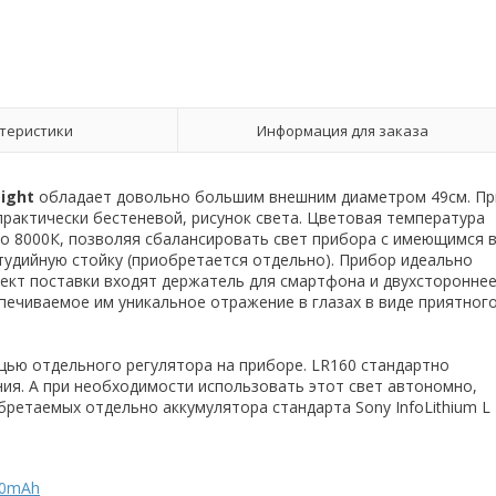
теристики
Информация для заказа
Light
обладает довольно большим внешним диаметром 49см. Пр
рактически бестеневой, рисунок света. Цветовая температура
до 8000К, позволяя сбалансировать свет прибора с имеющимся 
удийную стойку (приобретается отдельно). Прибор идеально
ект поставки входят держатель для смартфона и двухсторонне
печиваемое им уникальное отражение в глазах в виде приятног
щью отдельного регулятора на приборе. LR160 стандартно
ия. А при необходимости использовать этот свет автономно,
обретаемых отдельно аккумулятора стандарта Sony InfoLithium L
00mAh