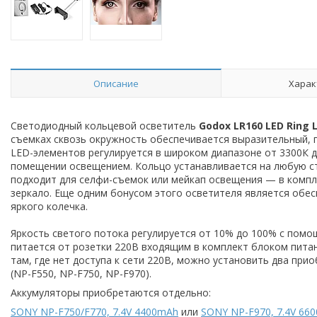
Описание
Харак
Светодиодный кольцевой осветитель
Godox
LR160 LED Ring 
съемках сквозь окружность обеспечивается выразительный, п
LED-элементов регулируется в широком диапазоне от 3300К 
помещении освещением. Кольцо устанавливается на любую ст
подходит для селфи-съемок или мейкап освещения — в компл
зеркало. Еще одним бонусом этого осветителя является обес
яркого колечка.
Яркость светого потока регулируется от 10% до 100% с помо
питается от розетки 220В входящим в комплект блоком питан
там, где нет доступа к сети 220В, можно установить два при
(NP-F550, NP-F750, NP-F970).
Аккумуляторы приобретаются отдельно:
SONY NP-F750/F770, 7.4V 4400mAh
или
SONY NP-F970, 7.4V 66