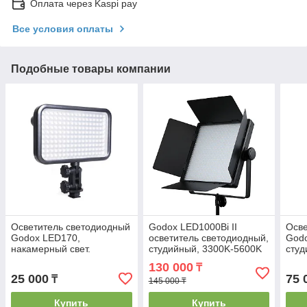
Оплата через Kaspi pay
Все условия оплаты
Подобные товары компании
Осветитель светодиодный
Godox LED1000Bi II
Осве
Godox LED170,
осветитель светодиодный,
God
накамерный свет.
студийный, 3300K-5600K
сту
130 000
₸
25 000
75 
₸
145 000 ₸
Купить
Купить