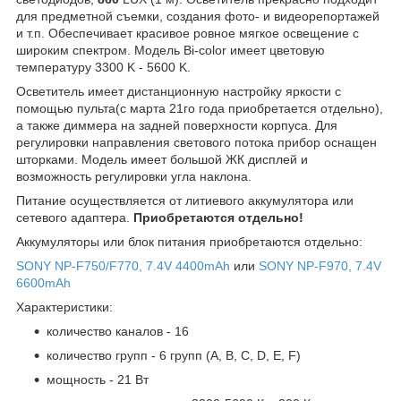
для предметной съемки, создания фото- и видеорепортажей
и т.п. Обеспечивает красивое ровное мягкое освещение с
широким спектром. Модель Bi-color имеет цветовую
температуру 3300 K - 5600 K.
Осветитель имеет д
истанционную настройку яркости с
помощью пульта(с марта 21го года приобретается отдельно),
а также диммера на задней поверхности корпуса. Для
регулировки направления светового потока прибор оснащен
шторками. Модель имеет большой ЖК дисплей и
возможность регулировки угла наклона.
Питание осуществляется от литиевого аккумулятора или
сетевого адаптера.
Приобретаются отдельно!
Аккумуляторы или блок питания приобретаются отдельно:
SONY NP-F750/F770, 7.4V 4400mAh
или
SONY NP-F970, 7.4V
6600mAh
Характеристики:
количество каналов - 16
количество групп - 6 групп (A, B, C, D, E, F)
мощность - 21 Вт