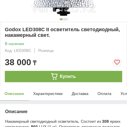
Godox LED308C II осветитель светодиодный,
накамерный свет.
В наличии
Код: LED308C
Розница
38 000
₸
Купить
Описание
Характеристики
Доставка
Оплата
Усл
Описание
Накамерный светодиодный осветитель. Состоит из
308
ярких
светодиодов,
860
LUX (1 м). Осветитель прекрасно подходит