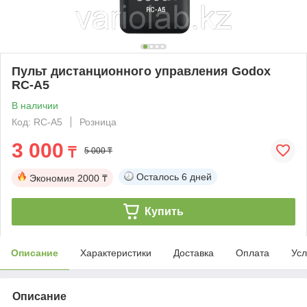
Пульт дистанционного управления Godox
RC-A5
В наличии
Код: RC-A5
Розница
3 000
₸
5 000 ₸
Осталось
6 дней
Экономия
2000 ₸
Купить
Описание
Характеристики
Доставка
Оплата
Усл
Описание