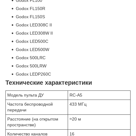
Godox FL100
Godox FL150R
Godox FL150S
Godox LED308C II
Godox LED308W II
Godox LED500C
Godox LED500W
Godox 500LRC
Godox 500LRW
Godox LEDP260C
Технические характеристики
Модель пульта ДУ
RC-A5
Частота беспроводной
433 МГц
передачи
Расстояние (на открытом
≈20 м
пространстве)
Количество каналов
16