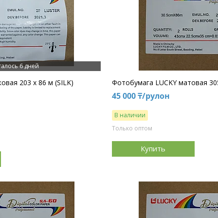
талось 6 дней
вая 203 х 86 м (SILK)
Фотобумага LUCKY матовая 305
45 000 ₸/рулон
В наличии
Только оптом
Купить