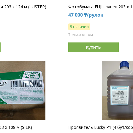
я 203 х 124 м (LUSTER)
Фотобумага FUJI глянец 203 х 1
47 000 ₸/рулон
В наличии
Только оптом
Купить
3 х 108 м (SILK)
Проявитель Lucky P1 (4 бут/кор)