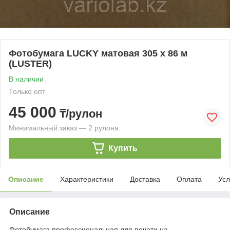
Фотобумага LUCKY матовая 305 х 86 м
(LUSTER)
В наличии
Только опт
45 000
₸/рулон
Минимальный заказ — 2 рулона
Купить
Описание
Характеристики
Доставка
Оплата
Усл
Описание
Фотобумага профессиональная для печати на