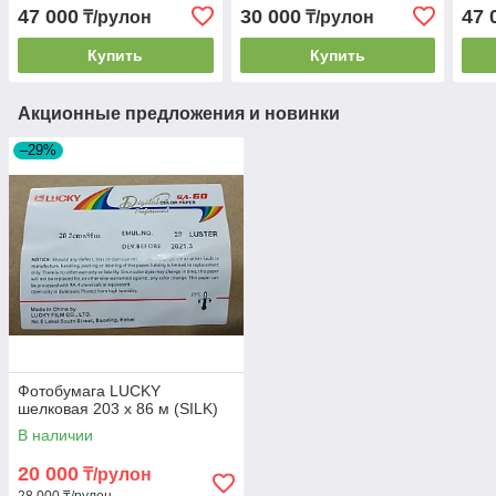
47 000
30 000
47 
₸/рулон
₸/рулон
Купить
Купить
Акционные предложения и новинки
–29%
Фотобумага LUCKY
шелковая 203 х 86 м (SILK)
В наличии
20 000
₸/рулон