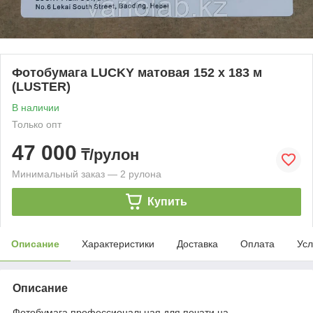
Фотобумага LUCKY матовая 152 х 183 м
(LUSTER)
В наличии
Только опт
47 000
₸/рулон
Минимальный заказ — 2 рулона
Купить
Описание
Характеристики
Доставка
Оплата
Усл
Описание
Фотобумага профессиональная для печати на