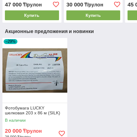
47 000
30 000
45 
₸/рулон
₸/рулон
Купить
Купить
Акционные предложения и новинки
–29%
Фотобумага LUCKY
шелковая 203 х 86 м (SILK)
В наличии
20 000
₸/рулон