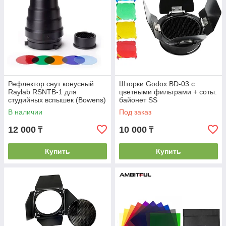
Рефлектор снут конусный
Шторки Godox BD-03 с
Raylab RSNTB-1 для
цветными фильтрами + соты.
студийных вспышек (Bowens)
байонет SS
В наличии
Под заказ
12 000
10 000
₸
₸
Купить
Купить