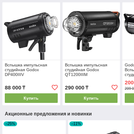
Вспышка импульсная
Вспышка импульсная
Godo
студийная Godox
студийная Godox
Всп
DP400IIIV
QT1200IIIM
студ
200
88 000
290 000
₸
₸
209 0
Купить
Купить
Акционные предложения и новинки
–25%
–11%