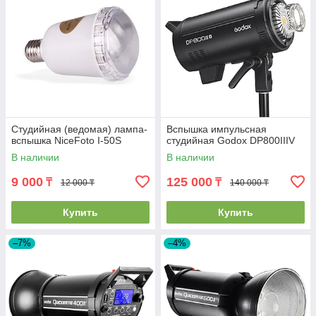
Студийная (ведомая) лампа-
Вспышка импульсная
вспышка NiceFoto I-50S
студийная Godox DP800IIIV
В наличии
В наличии
9 000
125 000
₸
₸
12 000 ₸
140 000 ₸
Купить
Купить
–7%
–4%