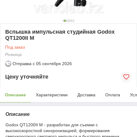
Вспышка импульсная студийная Godox
QT1200II M
Под заказ
Розница
Отправка с
05 сентября 2026
Цену уточняйте
Описание
Характеристики
Доставка
Оплата
Усл
Описание
Godox QT1200II M - разработан для съемки с
высокоскоростной синхронизацией, формирования
сверхкороткого светового импульса и быстрого времени