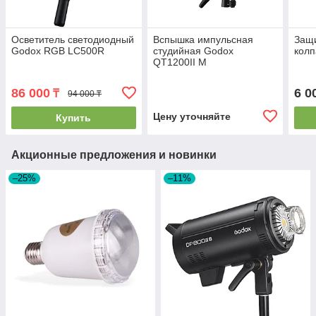
Осветитель светодиодный
Вспышка импульсная
Защ
Godox RGB LC500R
студийная Godox
колп
QT1200II M
86 000
6 0
₸
94 000 ₸
Цену уточняйте
Купить
Акционные предложения и новинки
–25%
–11%