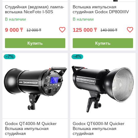
Студийная (ведомая) лампа-
Вспышка импульсная
вспышка NiceFoto I-50S
студийная Godox DP800IIIV
В наличии
В наличии
9 000
125 000
₸
₸
12 000 ₸
140 000 ₸
Купить
Купить
–7%
–4%
Godox QT400II-M Quicker
Godox QT600II-M Quicker
Вспышка импульсная
Вспышка импульсная
студийная
студийная