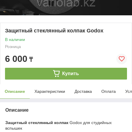
Защитный стеклянный колпак Godox
В наличии
Розница
6 000
₸
Купить
Описание
Характеристики
Доставка
Оплата
Усл
Описание
Защитный стеклянный колпак
Godox для студийных
вспышек