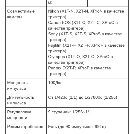
м:
Совместимые
Nikon (X1T-N, X2T-N, XProN в качестве
камеры
триггера)
Canon EOS (X1T-C, X2T-C, XProC в
качестве триггера)
Sony (X1T-S, X2T-S, XProS в качестве
триггера)
Fujifilm (X1T-F, X2T-F, XProF в качестве
триггера)
Olympus (X1T-O, X2T-O, XProO в
качестве триггера)
Pentax (X2T-P, XProP в качестве
триггера)
Мощность
100Дж
импульса
Длительность
От 1/423c (1/1) до 1/27800c (1/256)
импульса
Регулировка
9 ступеней: 1/256~1/1
мощности
Режим стробоскоп
Есть (до 90 импульсов, 99Гц)