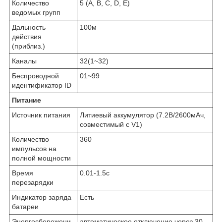
Количество
5 (A, B, C, D, E)
ведомых групп
Дальность
100м
действия
(приблиз.)
Каналы
32(1~32)
Беспроводной
01~99
идентификатор ID
Питание
Источник питания
Литиевый аккумулятор (7.2В/2600мАч,
совместимый с V1)
Количество
360
импульсов на
полной мощности
Время
0.01-1.5с
перезарядки
Индикатор заряда
Есть
батареи
Энергосбережени
автоматическое отключение через 30