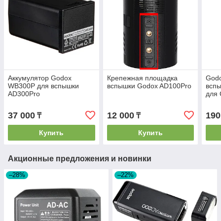
Аккумулятор Godox
Крепежная площадка
Godo
WB300P для вспышки
вспышки Godox AD100Pro
вспы
AD300Pro
для 
(ком
37 000
12 000
190
₸
₸
Купить
Купить
Акционные предложения и новинки
–28%
–22%