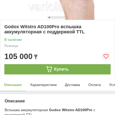
Godox Witstro AD100Pro вспышка
аккумуляторная с поддержкой TTL
В наличии
Розница
105 000
₸
Купить
Описание
Характеристики
Доставка
Оплата
Усл
Описание
Вспышка аккумуляторная
Godox Witstro AD100Pro
с
поддержкой TTL