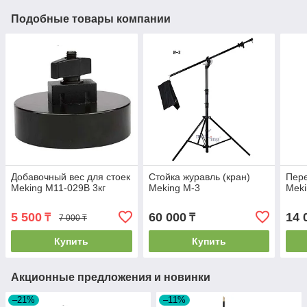
Подобные товары компании
Добавочный вес для стоек
Стойка журавль (кран)
Пере
Meking M11-029B 3кг
Meking M-3
Meki
5 500
60 000
14 
₸
₸
7 000 ₸
Купить
Купить
Акционные предложения и новинки
–21%
–11%