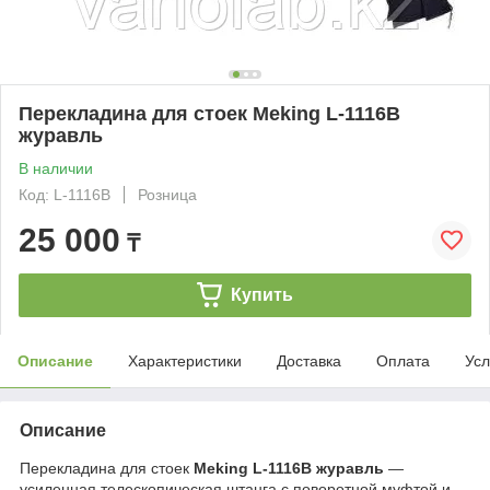
Перекладина для стоек Meking L-1116B
журавль
В наличии
Код: L-1116B
Розница
25 000
₸
Купить
Описание
Характеристики
Доставка
Оплата
Усл
Описание
Перекладина для стоек
Meking L-1116B журавль
—
усиленная телескопическая штанга с поворотной муфтой и