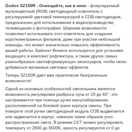
Godox SZ150R -
Освещайте, как в кино
- фокусируемый
мультицветный (RGB) светодиодный осветитель с
регулируемой цветовой температурой и COB-светодиодом,
предназначен для использования в видеопроизводстве,
телевещании и фотографии. Широкие возможности
позволяют использовать этот осветитель для создания
короткометражных фильмов, даже при участии небольшой
команды, что может значительно повысить эффективность
вашей работы. Байонет Bowens используется для установки
входящего в комплект рефлектора, а также других самых
разнообразных светоформирующих аксессуаров, чтобы легко
добиваться желаемых световых эффектов.
Теперь SZ150R дает вам практически безграничные
возможности!
Одной из основных особенностей светильника является
возможность регулировки разброса луча от 20 до 65°, это
настраивается при помощи ручки масштабирования,
расположенной на боковой грани корпуса лампы. При
повороте этой ручки светодиодный модуль COB выдвигается
или задвигается в корпус, изменяя таким образом угол
распространения света. В режиме CCT можно регулировать
температу от 2800 до 6500K, яркость регулируется от 0 до