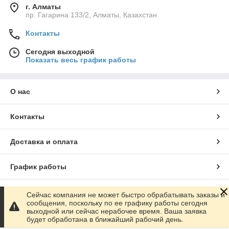
г. Алматы
пр. Гагарина 133/2, Алматы, Казахстан
Контакты
Сегодня выходной
Показать весь график работы
О нас
Контакты
Доставка и оплата
График работы
Полная версия сайта
Сейчас компания не может быстро обрабатывать заказы и
сообщения, поскольку по ее графику работы сегодня
выходной или сейчас нерабочее время. Ваша заявка
Сайт создан на маркетплейсе
Satu.kz
будет обработана в ближайший рабочий день.