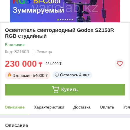
Осветитель светодиодный Godox SZ150R
RGB студийный
В наличии
Код: SZ150R
Розница
230 000
₸
284 000 ₸
Осталось
4 дня
Экономия
54000 ₸
Купить
Описание
Характеристики
Доставка
Оплата
Усл
Описание