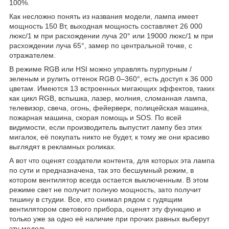
100%.
Как несложно понять из названия модели, лампа имеет
мощность 150 Вт, выходная мощность составляет 26 000
люкс/1 м при расхождении луча 20° или 19000 люкс/1 м при
расхождении луча 65°, замер по центральной точке, с
отражателем.
В режиме RGB или HSI можно управлять пурпурным /
зеленым и рулить оттенок RGB 0–360°, есть доступ к 36 000
цветам. Имеются 13 встроенных мигающих эффектов, таких
как цикл RGB, вспышка, лазер, молния, сломанная лампа,
телевизор, свеча, огонь, фейерверк, полицейская машина,
пожарная машина, скорая помощь и SOS. По всей
видимости, если производитель выпустит лампу без этих
мигалок, её покупать никто не будет, к тому же они красиво
выглядят в рекламных роликах.
А вот что оценят создатели контента, для которых эта лампа
по сути и предназначена, так это бесшумный режим, в
котором вентилятор всегда остается выключенным. В этом
режиме свет не получит полную мощность, зато получит
тишину в студии. Все, кто снимал рядом с гудящим
вентилятором светового прибора, оценят эту функцию и
только уже за одно её наличие при прочих равных выберут
эту модель.