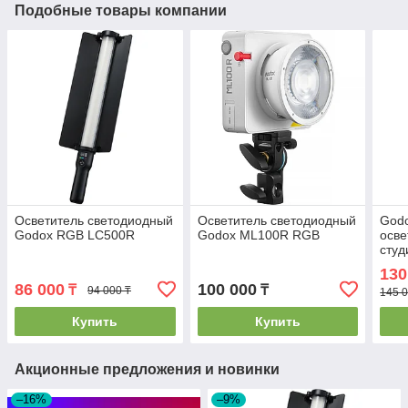
Подобные товары компании
Осветитель светодиодный
Осветитель светодиодный
Godo
Godox RGB LC500R
Godox ML100R RGB
осве
студ
130
86 000
100 000
₸
₸
94 000 ₸
145 0
Купить
Купить
Акционные предложения и новинки
–16%
–9%