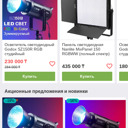
Осветитель светодиодный
Панель светодиодная
Осве
Godox SZ150R RGB
Nanlite MixPanel 150
God
студийный
RGBWW (полный спектр)
сту
230 000
₸
435 000
180
₸
284 000 ₸
Купить
Купить
Акционные предложения и новинки
–19%
–16%