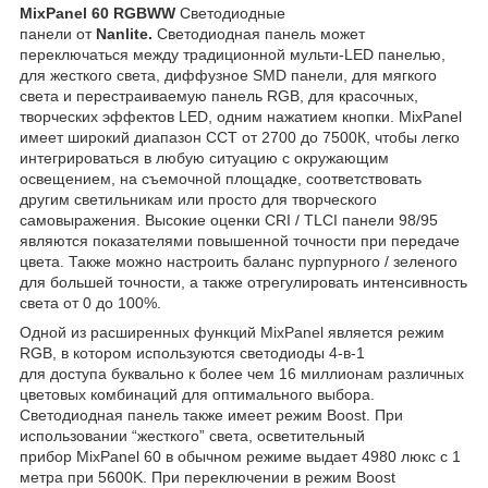
MixPanel 60 RGBWW
Светодиодные
панели от
Nanlite.
Светодиодная панель может
переключаться между традиционной мульти-LED панелью,
для жесткого света, диффузное SMD панели, для мягкого
света и перестраиваемую панель RGB, для красочных,
творческих эффектов LED, одним нажатием кнопки. MixPanel
имеет широкий диапазон CCT от 2700 до 7500К, чтобы легко
интегрироваться в любую ситуацию с окружающим
освещением, на съемочной площадке, соответствовать
другим светильникам или просто для творческого
самовыражения. Высокие оценки CRI / TLCI панели 98/95
являются показателями повышенной точности при передаче
цвета. Также можно настроить баланс пурпурного / зеленого
для большей точности, а также отрегулировать интенсивность
света от 0 до 100%.
Одной из расширенных функций MixPanel является режим
RGB, в котором используются светодиоды 4-в-1
для доступа буквально к более чем 16 миллионам различных
цветовых комбинаций для оптимального выбора.
Светодиодная панель также имеет режим Boost. При
использовании “жесткого” света, осветительный
прибор MixPanel 60 в обычном режиме выдает 4980 люкс с 1
метра при 5600K. При переключении в режим Boost