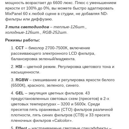
мощность возрастает до 6600 люкс. Плюс с уменьшением
яркости от 100% до 0%, вы можете быстро адаптировать
MixPanel 60 к любой сцене в студии, не добавляя ND-
фильтры или диффузию.
3 типа светодиодов
– теплые-126шт.,
холодные-126шт., RGB-252шт.
Режимы работы:
CCT
– биколор 2700-7500К, включение
рассеивающего электронного LCD фильтра,
балансировка зеленый/маджента.
HSI
– цветной режим. Регулировка цветового тона и
насыщенности.
RGBW
– смешивание и регулировка яркости белого
(6500К), красного, зеленого, синего.
GEL
– эмуляция цветных фильтров. 43
предустановленных световых схем (пресетов) в 2-х
цветовых температурах – 3200 и 5600к. Среди
пресетов пять оранжевых (CTO) фильтров различной
плотности, пять синих фильтров (CTB) и 33 пресета
пленочных фильтров «Calcolor».
Effect
– настраиваемые световые спецэффекты –