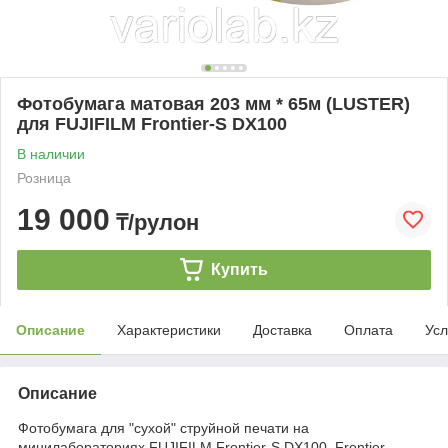
Фотобумага матовая 203 мм * 65м (LUSTER)
для FUJIFILM Frontier-S DX100
В наличии
Розница
19 000
₸/рулон
Купить
Описание
Характеристики
Доставка
Оплата
Усл
Описание
Фотобумага для "сухой" струйной печати на
минилабораториях FUJIFILM Frontier-S DX100, Frontier