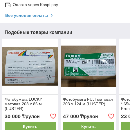
Оплата через Kaspi pay
Все условия оплаты
Подобные товары компании
Фотобумага LUCKY
Фотобумага FUJI матовая
Фото
матовая 203 х 86 м
203 х 124 м (LUSTER)
* 65
(LUSTER)
Fron
30 000
47 000
23 
₸/рулон
₸/рулон
Купить
Купить