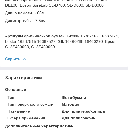
DE100; Epson SureLab SL-D700, SL-D800, SL-D3000
Длина намотки - 65м.
Диаметр тубы - 7,5см.
Артикулы оригинальной бумаги: Glossy 16387462 16387474,
Luster 16387515 16387527, Silk 16460288 16460290. Epson
C13S450068, C13S450069.
Скрыть
Характеристики
Основные
Тип
Фотобумага
Тип поверхности бумаги
Матовая
Назначение
Для принтера/копира
Сфера применения
Для полиграфии
Дополнительные характеристики