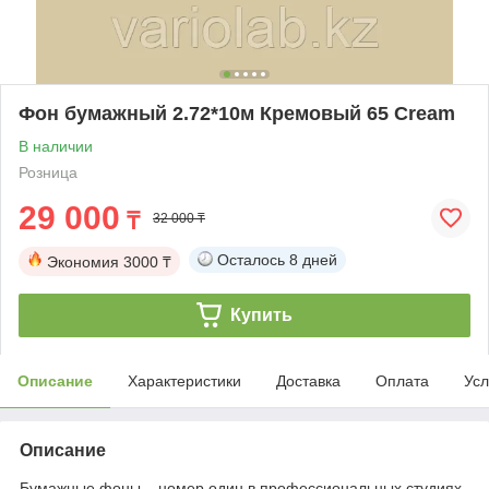
Фон бумажный 2.72*10м Кремовый 65 Cream
В наличии
Розница
29 000
₸
32 000 ₸
Осталось
8 дней
Экономия
3000 ₸
Купить
Описание
Характеристики
Доставка
Оплата
Усл
Описание
Бумажные фоны – номер один в профессиональных студиях.