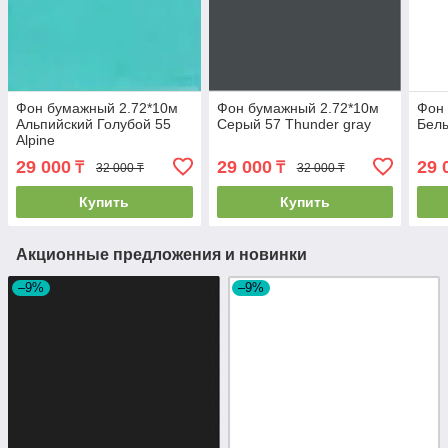
Фон бумажный 2.72*10м
Фон бумажный 2.72*10м
Фон
Альпийский Голубой 55
Серый 57 Thunder gray
Белы
Alpine
29 000
29 000
29 
₸
₸
32 000 ₸
32 000 ₸
Купить
Купить
Акционные предложения и новинки
–9%
–9%