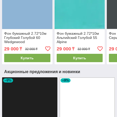
Фон бумажный 2.72*10м
Фон бумажный 2.72*10м
Фон
Глубокий Голубой 60
Альпийский Голубой 55
Серы
Wedgewood
Alpine
29 000
29 000
29 
₸
₸
32 000 ₸
32 000 ₸
Купить
Купить
Акционные предложения и новинки
–9%
–9%