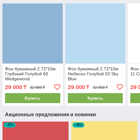
Фон бумажный 2.72*10м
Фон бумажный 2.72*10м
Фон
Глубокий Голубой 60
Небесно Голубой 02 Sky
11 С
Wedgewood
Blue
29 000
29 000
29 
₸
₸
32 000 ₸
32 000 ₸
Купить
Купить
Акционные предложения и новинки
–9%
–9%