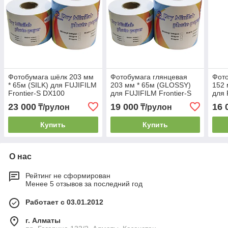
Фотобумага шёлк 203 мм
Фотобумага глянцевая
Фото
* 65м (SILK) для FUJIFILM
203 мм * 65м (GLOSSY)
152 
Frontier-S DX100
для FUJIFILM Frontier-S
для 
DX100
DX1
23 000
19 000
16 
₸/рулон
₸/рулон
Купить
Купить
О нас
Рейтинг не сформирован
Менее 5 отзывов за последний год
Работает с 03.01.2012
г. Алматы