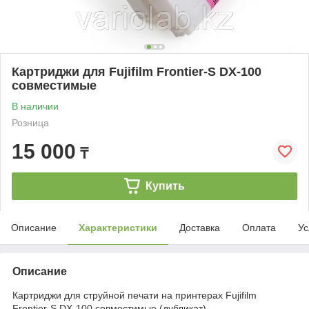
Картриджи для Fujifilm Frontier-S DX-100
совместимые
В наличии
Розница
15 000
₸
Купить
Описание
Характеристики
Доставка
Оплата
Ус
Описание
Картриджи для струйной печати на принтерах Fujifilm
Frontier-S DX-100 совместимые (дубликат).