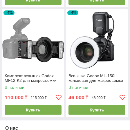
Купить
Купить
–4%
–4%
Комплект вспышек Godox
Вспышка Godox ML-150II
MF12-K2 для макросъемки
кольцевая для макросъемки
В наличии
В наличии
110 000
46 000
₸
₸
115 000 ₸
48 000 ₸
Купить
Купить
О нас