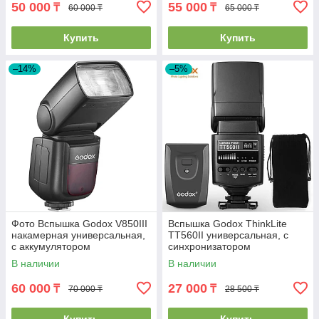
50 000
55 000
₸
₸
60 000 ₸
65 000 ₸
Купить
Купить
–14%
–5%
Фото Вспышка Godox V850III
Вспышка Godox ThinkLite
накамерная универсальная,
TT560II универсальная, с
с аккумулятором
синхронизатором
В наличии
В наличии
60 000
27 000
₸
₸
70 000 ₸
28 500 ₸