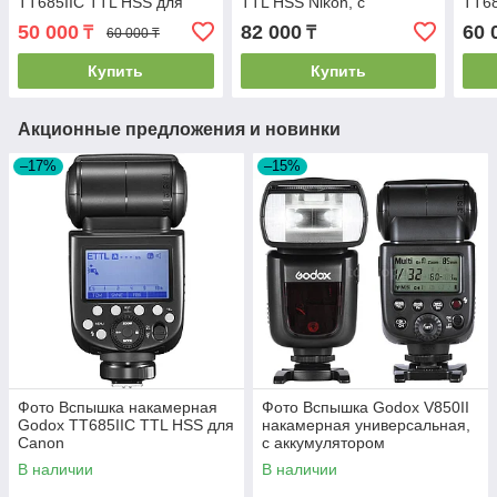
TT685IIС TTL HSS для
TTL HSS Nikon, с
TT68
Canon
аккумулятором
Niko
50 000
82 000
60 
₸
₸
60 000 ₸
Купить
Купить
Акционные предложения и новинки
–17%
–15%
Фото Вспышка накамерная
Фото Вспышка Godox V850II
Godox TT685IIС TTL HSS для
накамерная универсальная,
Canon
с аккумулятором
В наличии
В наличии