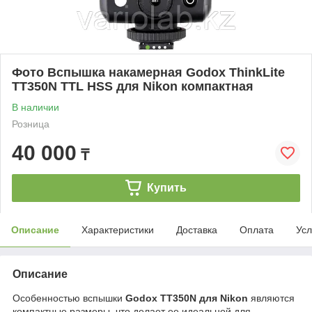
Фото Вспышка накамерная Godox ThinkLite
TT350N TTL HSS для Nikon компактная
В наличии
Розница
40 000
₸
Купить
Описание
Характеристики
Доставка
Оплата
Усл
Описание
Особенностью вспышки
Godox TT350N для Nikon
являются
компактные размеры, что делает ее идеальной для