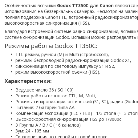
Особенностью вспышки
Godox TT350C для Canon
являются 
использования на беззеркальных камерах. Несмотря на мале
полная поддержка CanonTTL, встроенный радиосинхронизатор 
высокоскоростная синхронизация (HSS).
Благодаря встроенной системе радио-синхронизации, вспышка
системе синхронизации Godox. Вспышки можно распределять по
Режимы работы Godox TT350C:
TTL-режим, ручной (M) и Multi (стробоскоп),
режимы беспроводной радиосинхронизации Godox X1,
синхронизация по световому импульсу S1 и S2,
режим высокоскоростной съемки (HSS).
Характеристики:
Ведущее число 36 (ISO 100)
Режим работы вспышки: TTL, M, Multi,
Режимы синхронизации: оптический (S1, S2), радио (Godox
Питание: 2 батарей типа AA
Компенсация экспозиции (FEC / FEB) - 1/3 стопа (+- 3 стоп
Высокоскоростная синхронизация HSS до 1/8000с
3 Группы A / B / C ( 16 каналов)
Зум: 24 - 105 мм
Синхронизация по первой и второй шторке