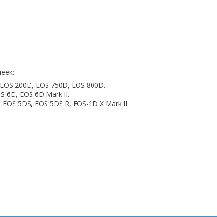
еек:
EOS 200D, EOS 750D, EOS 800D.
S 6D, EOS 6D Mark II.
 EOS 5DS, EOS 5DS R, EOS-1D X Mark II.