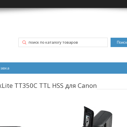
Поиск
тавка
Lite TT350C TTL HSS для Canon