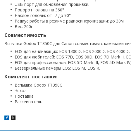
USB-порт для обновления прошивки.
Поворот головы на 360°
Наклон головы: от -7 до 90°
Радиус работы в режиме радиосинхронизации: до 30м
Вес: 200г
Совместимость
Вспышки Godox TT350C для Canon совместимы с камерами лин
EOS для начинающих: EOS 1300D, EOS 2000D, EOS 4000D, 
EOS для любителей: EOS 77D, EOS 80D, EOS 7D Mark II, EO
EOS для профессионалов: EOS 5D Mark III, EOS 5D Mark IV,
Беззеркальные камеры EOS: EOS M, EOS R.
Комплект поставки:
Вспышка Godox TT350С
Чехол
Поставка
Рассеиватель