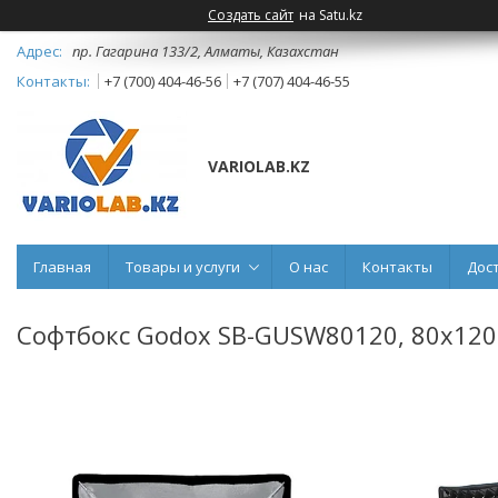
Создать сайт
на Satu.kz
пр. Гагарина 133/2, Алматы, Казахстан
+7 (700) 404-46-56
+7 (707) 404-46-55
VARIOLAB.KZ
Главная
Товары и услуги
О нас
Контакты
Дос
Софтбокс Godox SB-GUSW80120, 80х120с