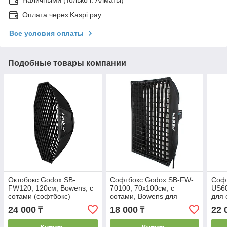
Оплата через Kaspi pay
Все условия оплаты
Подобные товары компании
Октобокс Godox SB-
Софтбокс Godox SB-FW-
Софт
FW120, 120см, Bowens, с
70100, 70х100см, с
US60
сотами (софтбокс)
сотами, Bowens для
для 
студийных вспышек
(Быс
24 000
18 000
22 
₸
₸