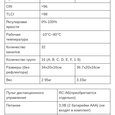
CRI
≈96
TLCI
≈98
Регулировки
0%-100%
яркости
Рабочая
-10°C~40°C
температура
Количество
32
каналов
Количество групп
16 (A, B, C, D, E, F, 1-9)
Размеры (без
34х20х16см
36.7х20х16см
рефлектора)
Вес
2.95кг
3.33кг
Пульт дистанционного
RC-A6(приобретается
управления
отдельно)
Питание
3,0В (2 батарейки ААА) (не
входят в комплект)