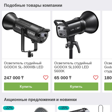
Подобные товары компании
Осветитель студийный
Осветитель студийный
Осве
GODOX SL-300IIIBi LED
GODOX SL100D LED
God
5600K
сту
247 000
65 000
180
₸
₸
Купить
Купить
Акционные предложения и новинки
–22%
–15%