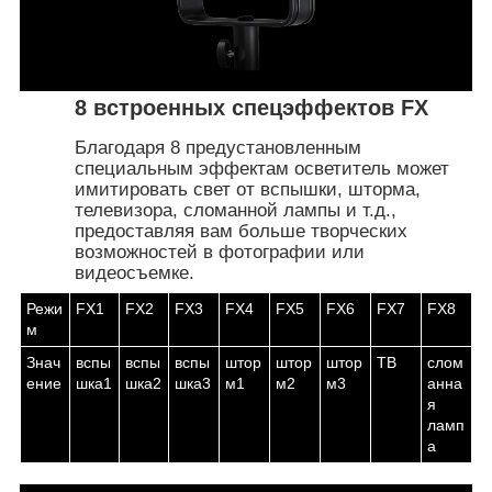
8 встроенных спецэффектов FX
Благодаря 8 предустановленным
специальным эффектам осветитель может
имитировать свет от вспышки, шторма,
телевизора, сломанной лампы и т.д.,
предоставляя вам больше творческих
возможностей в фотографии или
видеосъемке.
Режи
FX1
FX2
FX3
FX4
FX5
FX6
FX7
FX8
м
Знач
вспы
вспы
вспы
штор
штор
штор
ТВ
слом
ение
шка1
шка2
шка3
м1
м2
м3
анна
я
ламп
а