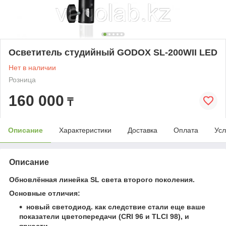
Осветитель студийный GODOX SL-200WII LED
Нет в наличии
Розница
160 000
₸
Описание
Характеристики
Доставка
Оплата
Усл
Описание
Обновлённая линейка SL света второго поколения.
Основные отличия:
новый светодиод. как следствие стали еще ваше
показатели цветопередачи (CRI 96 и TLCI 98), и
яркости.