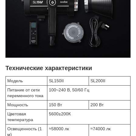
Технические характеристики
Модель
SL150II
SL200II
Питание от сети
100~240 В, 50/60 Гц
переменного тока
Мощность
150 Вт
200 Вт
Цветовая
5600±200К
температура
Освещенность (1
≈58000 лк
≈74000 лк
м)