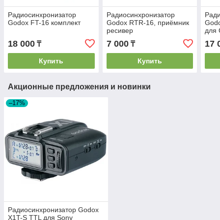
Радиосинхронизатор
Радиосинхронизатор
Рад
Godox FT-16 комплект
Godox RTR-16, приёмник
Godo
ресивер
для
18 000
7 000
17 
₸
₸
Купить
Купить
Акционные предложения и новинки
–17%
Радиосинхронизатор Godox
X1T-S TTL для Sony