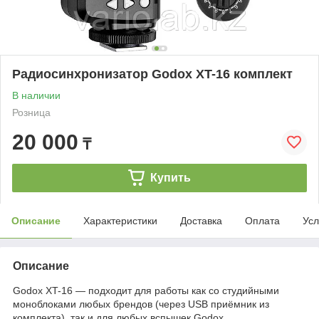
Радиосинхронизатор Godox XT-16 комплект
В наличии
Розница
20 000
₸
Купить
Описание
Характеристики
Доставка
Оплата
Усл
Описание
Godox XT-16 — подходит для работы как со студийными
моноблоками любых брендов (через USB приёмник из
комплекта), так и для любых вспышек Godox,