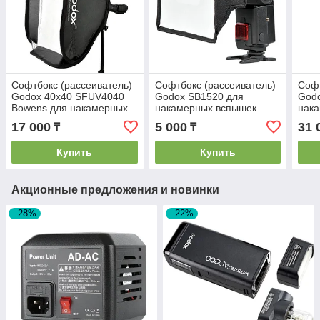
Софтбокс (рассеиватель)
Софтбокс (рассеиватель)
Софт
Godox 40х40 SFUV4040
Godox SB1520 для
God
Bowens для накамерных
накамерных вспышек
нака
вспышек
15х20см, универсальный
сота
17 000
5 000
31 
₸
₸
Купить
Купить
Акционные предложения и новинки
–28%
–22%