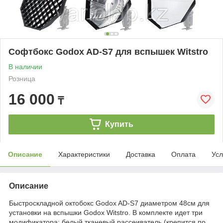
Софтбокс Godox AD-S7 для вспышек Witstro
В наличии
Розница
16 000
₸
Купить
Описание
Характеристики
Доставка
Оплата
Усл
Описание
Быстроскладной октобокс Godox AD-S7 диаметром 48см для
установки на вспышки Godox Witstro. В комплекте идет три
модификатора: белый тканевый рассеиватель (крепится по