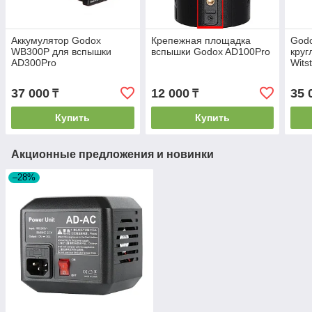
Аккумулятор Godox
Крепежная площадка
God
WB300P для вспышки
вспышки Godox AD100Pro
круг
AD300Pro
Wits
37 000
12 000
35 
₸
₸
Купить
Купить
Акционные предложения и новинки
–28%