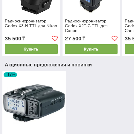
Радиосинхронизатор
Радиосинхронизатор
Рад
Godox X3-N TTL для Nikon
Godox X2T-C TTL для
Godo
Canon
Can
35 500
27 500
35 
₸
₸
Купить
Купить
Акционные предложения и новинки
–17%