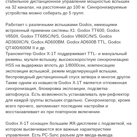
стабильное дистанционное управление мощностью вспышек
на 32 каналах, на расстоянии до 100 м. Синхронизируемые
устройства можно собирать до 5 групп.
Работает с различными вспышками Godox, имеющими
встроенный приемник системы X1: Godox TT600, Godox
V850II, Godox TT685C/N/S, Godox V860C/N/S, Godox
AD360IIC/N, Godox AD600BM. Godox AD600B TTL, Godox
QT400/600M II и др.
Трансмиттер Godox X-1T поддерживает TTL- и мануальный
режимы, мульти-вспышку, высокоскоростную синхронизацию
HSS на выдержках вплоть до 1/8000сек, компенсацию
экспозиции вспышкой, режим моделирующей вспышки,
беспроводный дистанционный спуск затвора и многое другое.
Также одним из новшеств Godox X-1T является отложенная
синхронизация, блокировка экспозиции, подсветка
автофокуса. Есть возможность устанавливать зум-рефлектор
для каждой группы вспышек отдельно. Синхронизатор, кроме
всего прочего, запоминает последние настройки и
восстанавливает их при повторном включении.
Godox X-1T оснащен большим ЖК-дисплеем с подсветкой, на
котором высвечиваются все важные характеристики
управления. Есть PC-Sync разъем для ввода-вывода