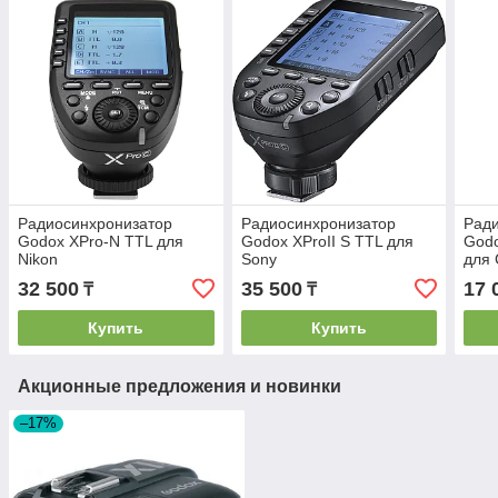
Радиосинхронизатор
Радиосинхронизатор
Рад
Godox XPro-N TTL для
Godox XProII S TTL для
Godo
Nikon
Sony
для
32 500
35 500
17 
₸
₸
Купить
Купить
Акционные предложения и новинки
–17%