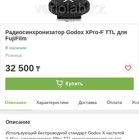
Радиосинхронизатор Godox XPro-F TTL для
FujiFilm
В наличии
Розница
32 500
₸
Купить
Описание
Характеристики
Доставка
Оплата
Усл
Описание
Использующий беспроводной стандарт Godox X частотой
2,4Ггц, синхронизатор XPro TTL может применяться для