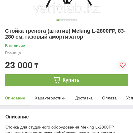
Стойка тренога (штатив) Meking L-2800FP, 83-
280 см, газовый амортизатор
В наличии
Розница
23 000
₸
Купить
Описание
Характеристики
Доставка
Оплата
Усл
Описание
Стойка для студийного оборудования Meking L-2800FP
подходит для установки софтбоксов, вспышек и другого