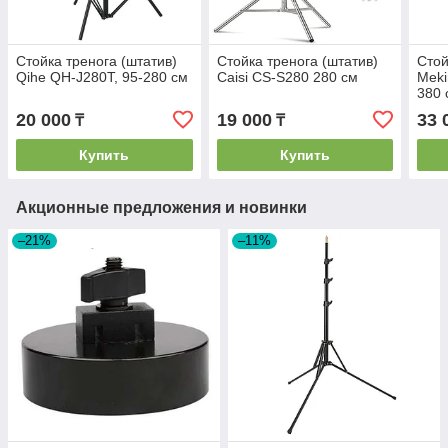
Стойка тренога (штатив)
Стойка тренога (штатив)
Стой
Qihe QH-J280T, 95-280 см
Caisi CS-S280 280 см
Meki
380 
амор
20 000
19 000
33 
₸
₸
Купить
Купить
Акционные предложения и новинки
–21%
–11%