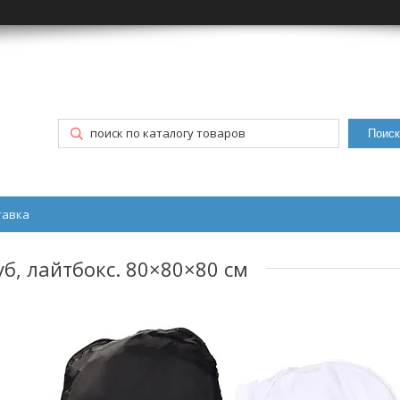
Поиск
тавка
б, лайтбокс. 80×80×80 см