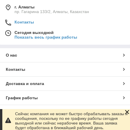
г. Алматы
пр. Гагарина 133/2, Алматы, Казахстан
Контакты
Сегодня выходной
Показать весь график работы
О нас
Контакты
Доставка и оплата
График работы
Полная версия сайта
Сейчас компания не может быстро обрабатывать заказы и
сообщения, поскольку по ее графику работы сегодня
выходной или сейчас нерабочее время. Ваша заявка
Сайт создан на маркетплейсе
Satu.kz
будет обработана в ближайший рабочий день.