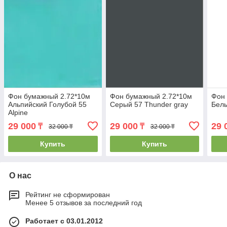
Фон бумажный 2.72*10м
Фон бумажный 2.72*10м
Фон
Альпийский Голубой 55
Серый 57 Thunder gray
Белы
Alpine
29 000
29 000
29 
₸
₸
32 000 ₸
32 000 ₸
Купить
Купить
О нас
Рейтинг не сформирован
Менее 5 отзывов за последний год
Работает с 03.01.2012