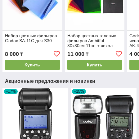
Набор цветных фильтров
Набор цветных гелевых
Godo
Godox SA-11C для S30
фильтров Ambitful
испо
30x30см 11шт + чехол
AK-R
всп
8 000
11 000
4 0
₸
₸
Купить
Купить
Акционные предложения и новинки
–17%
–15%