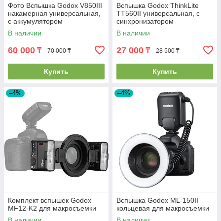
Фото Вспышка Godox V850III
Вспышка Godox ThinkLite
накамерная универсальная,
TT560II универсальная, с
с аккумулятором
синхронизатором
В наличии
В наличии
60 000
27 000
₸
₸
70 000 ₸
28 500 ₸
Купить
Купить
–4%
–4%
Комплект вспышек Godox
Вспышка Godox ML-150II
MF12-K2 для макросъемки
кольцевая для макросъемки
В наличии
В наличии