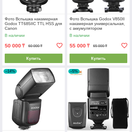
Фото Вспышка накамерная
Фото Вспышка Godox V850II
Godox TT685IIС TTL HSS для
накамерная универсальная,
Canon
с аккумулятором
В наличии
В наличии
50 000
55 000
₸
₸
60 000 ₸
65 000 ₸
Купить
Купить
–14%
–5%