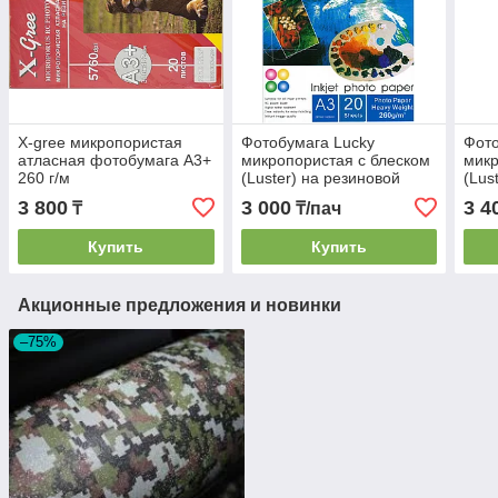
X-gree микропористая
Фотобумага Lucky
Фот
атласная фотобумага А3+
микропористая с блеском
микр
260 г/м
(Luster) на резиновой
(Lus
основе 260гр А3
осно
3 800
3 000
3 4
₸
₸/пач
Купить
Купить
Акционные предложения и новинки
–75%