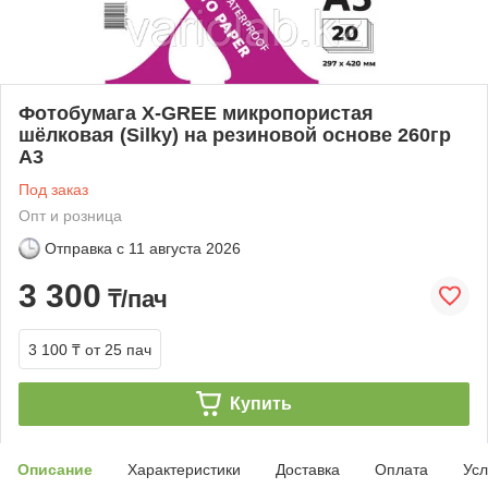
Фотобумага X-GREE микропористая
шёлковая (Silky) на резиновой основе 260гр
А3
Под заказ
Опт и розница
Отправка с
11 августа 2026
3 300
₸/пач
3 100 ₸
от 25 пач
Купить
Описание
Характеристики
Доставка
Оплата
Усл