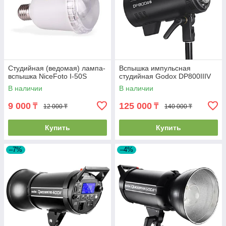
Студийная (ведомая) лампа-
Вспышка импульсная
вспышка NiceFoto I-50S
студийная Godox DP800IIIV
В наличии
В наличии
9 000
125 000
₸
₸
12 000 ₸
140 000 ₸
Купить
Купить
–7%
–4%