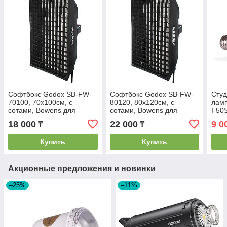
Софтбокс Godox SB-FW-
Софтбокс Godox SB-FW-
Студ
70100, 70х100см, с
80120, 80х120см, с
ламп
сотами, Bowens для
сотами, Bowens для
I-50
студийных вспышек
студийных вспышек
18 000
22 000
9 0
₸
₸
Купить
Купить
Акционные предложения и новинки
–25%
–11%