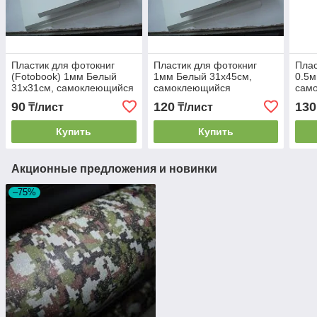
Пластик для фотокниг
Пластик для фотокниг
Плас
(Fotobook) 1мм Белый
1мм Белый 31x45см,
0.5м
31x31см, самоклеющийся
самоклеющийся
сам
90
120
130
₸/лист
₸/лист
Купить
Купить
Акционные предложения и новинки
–75%