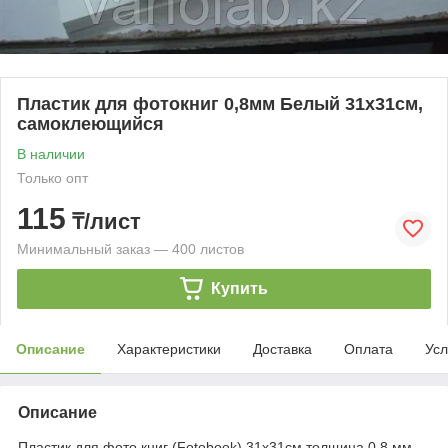
Пластик для фотокниг 0,8мм Белый 31x31см,
самоклеющийся
В наличии
Только опт
115
₸/лист
Минимальный заказ — 400 листов
Купить
Описание
Характеристики
Доставка
Оплата
Усл
Описание
Пластик для фото книг (Fotobook) 31x31см толщина 0,8 мм