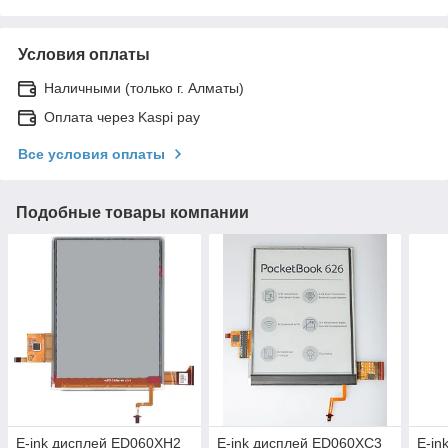
Условия оплаты
Наличными (только г. Алматы)
Оплата через Kaspi pay
Все условия оплаты
Подобные товары компании
E-ink дисплей ED060XH2
E-ink дисплей ED060XC3
E-in