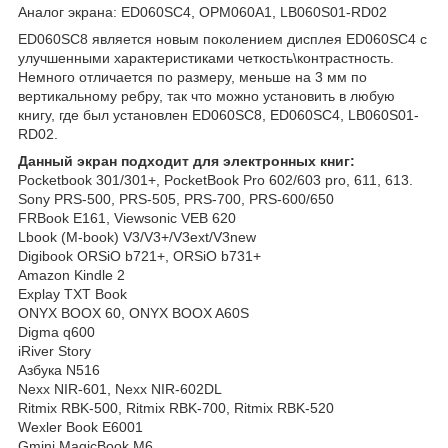
Аналог экрана: ED060SC4, OPM060A1, LB060S01-RD02
ED060SC8 является новым поколением дисплея ED060SC4 с
улучшенными характеристиками четкость\контрастность.
Немного отличается по размеру, меньше на 3 мм по
вертикальному ребру, так что можно установить в любую
книгу, где был установлен ED060SC8, ED060SC4, LB060S01-
RD02.
Данный экран подходит для электронных книг:
Pocketbook 301/301+, PocketBook Pro 602/603 pro, 611, 613.
Sony PRS-500, PRS-505, PRS-700, PRS-600/650
FRBook E161, Viewsonic VEB 620
Lbook (M-book) V3/V3+/V3ext/V3new
Digibook ORSiO b721+, ORSiO b731+
Amazon Kindle 2
Explay TXT Book
ONYX BOOX 60, ONYX BOOX A60S
Digma q600
iRiver Story
Азбука N516
Nexx NIR-601, Nexx NIR-602DL
Ritmix RBK-500, Ritmix RBK-700, Ritmix RBK-520
Wexler Book E6001
Gmini MagicBook M6