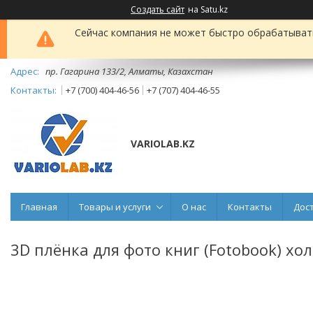
Создать сайт
на Satu.kz
Сейчас компания не может быстро обрабатывать 
пр. Гагарина 133/2, Алматы, Казахстан
+7 (700) 404-46-56
+7 (707) 404-46-55
VARIOLAB.KZ
Главная
Товары и услуги
О нас
Контакты
Дос
3D плёнка для фото книг (Fotobook) х