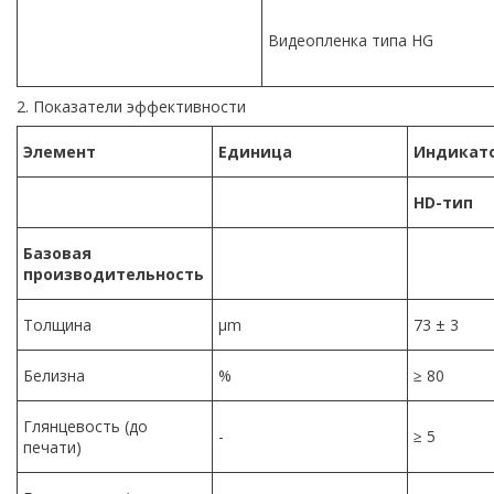
Видеопленка типа HG
2. Показатели эффективности
Элемент
Единица
Индикат
HD-тип
Базовая
производительность
Толщина
μm
73 ± 3
Белизна
%
≥ 80
Глянцевость (до
-
≥ 5
печати)