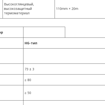
Высокоглянцевый,
высокозащитный
110mm × 20m
термоматериал
ор
HG-тип
73 ± 3
≥ 80
≥ 50