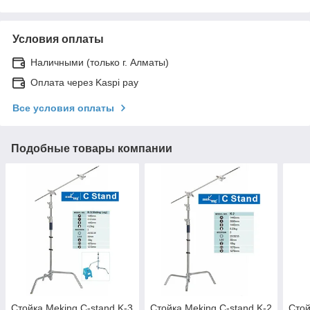
Условия оплаты
Наличными (только г. Алматы)
Оплата через Kaspi pay
Все условия оплаты
Подобные товары компании
Стойка Meking С-stand K-3
Стойка Meking С-stand K-2
Стой