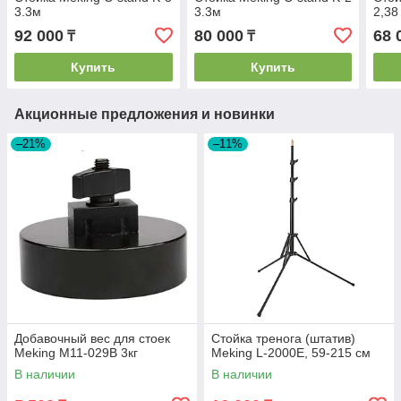
3.3м
3.3м
2,38
92 000
80 000
68 
₸
₸
Купить
Купить
Акционные предложения и новинки
–21%
–11%
Добавочный вес для стоек
Стойка тренога (штатив)
Meking M11-029B 3кг
Meking L-2000E, 59-215 см
В наличии
В наличии