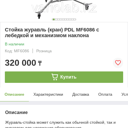
Стойка журавль (кран) PDL MF6086 с
лебедкой и механизмом наклона
В наличии
Код: MF6086
Розница
320 000
₸
Купить
Описание
Характеристики
Доставка
Оплата
Усл
Описание
Журавль-стойка может служить как обычной стойкой, так и
журавлем для удержания оборудования.