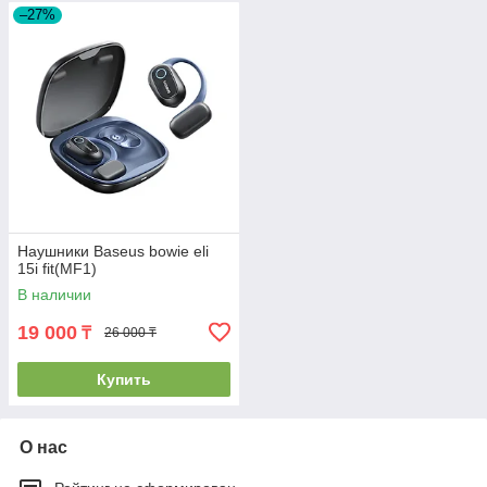
–27%
Наушники Baseus bowie eli
15i fit(MF1)
В наличии
19 000
₸
26 000 ₸
Купить
О нас