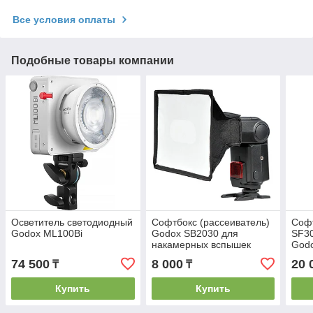
Все условия оплаты
Подобные товары компании
Осветитель светодиодный
Софтбокс (рассеиватель)
Соф
Godox ML100Bi
Godox SB2030 для
SF30
накамерных вспышек
Godo
20х30см, универсальный
74 500
8 000
20 
₸
₸
Купить
Купить