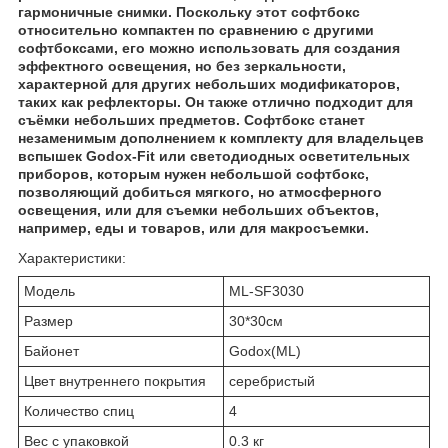
гармоничные снимки. Поскольку этот софтбокс
относительно компактен по сравнению с другими
софтбоксами, его можно использовать для создания
эффектного освещения, но без зеркальности,
характерной для других небольших модификаторов,
таких как рефлекторы. Он также отлично подходит для
съёмки небольших предметов. С
офтбокс станет
незаменимым дополнением к комплекту для владельцев
вспышек Godox-Fit или светодиодных осветительных
приборов, которым нужен небольшой софтбокс,
позволяющий добиться мягкого, но атмосферного
освещения, или для съемки небольших объектов,
например, еды и товаров, или для макросъемки.
Характеристики:
Модель
ML-SF3030
Размер
30*30см
Байонет
Godox(ML)
Цвет внутреннего покрытия
серебристый
Количество спиц
4
Вес с упаковкой
0.3 кг