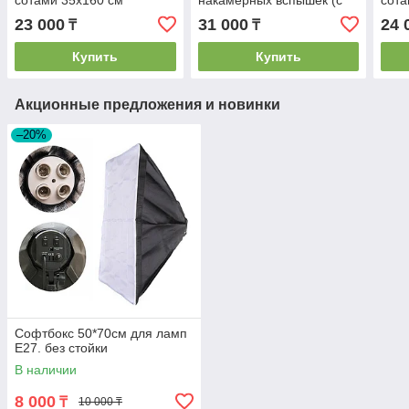
(софтбокс)
сотами и адаптером S2)
23 000
31 000
24 
₸
₸
Купить
Купить
Акционные предложения и новинки
–20%
Софтбокс 50*70см для ламп
E27. без стойки
В наличии
8 000
₸
10 000 ₸