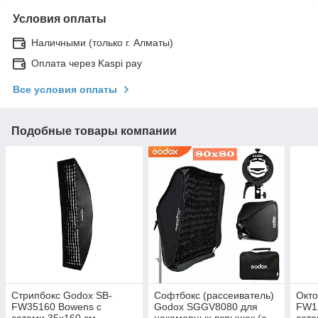
Условия оплаты
Наличными (только г. Алматы)
Оплата через Kaspi pay
Все условия оплаты
Подобные товары компании
Стрипбокс Godox SB-
Софтбокс (рассеиватель)
Окто
FW35160 Bowens с
Godox SGGV8080 для
FW12
сотами 35х160 см
накамерных вспышек (с
сота