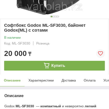
Софтбокс Godox ML-SF3030, байонет
Godox(ML) с сотами
В наличии
Код: ML-SF3030
Розница
20 000
₸
Купить
Описание
Характеристики
Доставка
Оплата
Усл
Описание
Godox
ML-SF3030
—
компактный
и невероятно
легкий