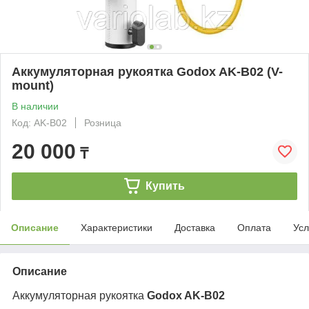
Аккумуляторная рукоятка Godox AK-B02 (V-
mount)
В наличии
Код: AK-B02
Розница
20 000
₸
Купить
Описание
Характеристики
Доставка
Оплата
Усл
Описание
Аккумуляторная рукоятка
Godox AK-B02