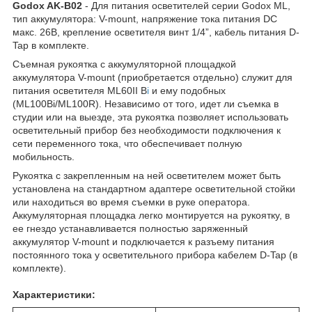
Godox AK-B02
- Для питания осветителей серии Godox ML,
тип аккумулятора: V-mount, напряжение тока питания DC
макс. 26В, крепление осветителя винт 1/4”, кабель питания D-
Tap в комплекте.
Съемная рукоятка с аккумуляторной площадкой
аккумулятора V-mount (приобретается отдельно) служит для
питания осветителя ML60II B
i
и ему подобных
(ML100Bi/ML100R). Независимо от того, идет ли съемка в
студии или на выезде, эта рукоятка позволяет использовать
осветительный прибор без необходимости подключения к
сети переменного тока, что обеспечивает полную
мобильность.
Рукоятка с закрепленным на ней осветителем может быть
установлена на стандартном адаптере осветительной стойки
или находиться во время съемки в руке оператора.
Аккумуляторная площадка легко монтируется на рукоятку, в
ее гнездо устанавливается полностью заряженный
аккумулятор V-mount и подключается к разъему питания
постоянного тока у осветительного прибора кабелем D-Tap (в
комплекте).
Характеристики: