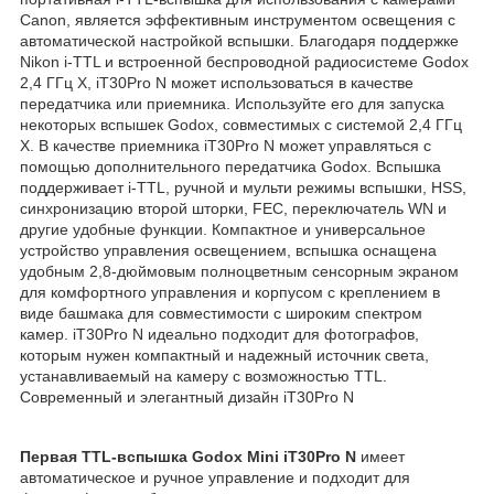
Canon, является эффективным инструментом освещения с
автоматической настройкой вспышки. Благодаря поддержке
Nikon i-TTL и встроенной беспроводной радиосистеме Godox
2,4 ГГц X, iT30Pro N может использоваться в качестве
передатчика или приемника. Используйте его для запуска
некоторых вспышек Godox, совместимых с системой 2,4 ГГц
X. В качестве приемника iT30Pro N может управляться с
помощью дополнительного передатчика Godox. Вспышка
поддерживает i-TTL, ручной и мульти режимы вспышки, HSS,
синхронизацию второй шторки, FEC, переключатель WN и
другие удобные функции. Компактное и универсальное
устройство управления освещением, вспышка оснащена
удобным 2,8-дюймовым полноцветным сенсорным экраном
для комфортного управления и корпусом с креплением в
виде башмака для совместимости с широким спектром
камер. iT30Pro N идеально подходит для фотографов,
которым нужен компактный и надежный источник света,
устанавливаемый на камеру с возможностью TTL.
Современный и элегантный дизайн iT30Pro N
Первая TTL-вспышка Godox Mini iT30Pro N
имеет
автоматическое и ручное управление и подходит для