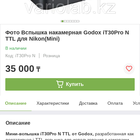
Фото Вспышка накамерная Godox iT30Pro N
TTL для Nikon(Mini)
В наличии
Код: iT30Pro N
Розница
35 000
₸
Купить
Описание
Характеристики
Доставка
Оплата
Усл
Описание
Мини-вспышка iT30Pro N TTL от Godox,
разработанная как
портативная i-TTL-вспышка для использования с камерами