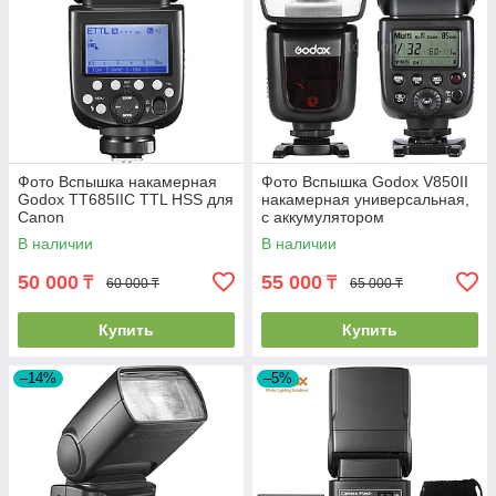
Фото Вспышка накамерная
Фото Вспышка Godox V850II
Godox TT685IIС TTL HSS для
накамерная универсальная,
Canon
с аккумулятором
В наличии
В наличии
50 000
55 000
₸
₸
60 000 ₸
65 000 ₸
Купить
Купить
–14%
–5%