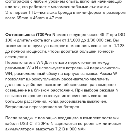
фотографов с любым уровнем опыта, включая начинающих
или тех, кто работает с маломасштабными съемками.
Это первая TTL—вспышка бренда в мини-формате размером
всего 65mm × 46mm × 47 mm
Фотовспышка iT30Pro N
имеет ведущее число 49,2' при ISO
100 и длительность вспышки от 1/1000 до 1/30 000 сек. Вы
также можете вручную настроить мощность вспышки от 1/128
до полной мощности, чтобы добиться большей точности
освещения.
Переключатель WN Для легкого переключения между
режимами W и N используется встроенный переключатель
WN, расположенный сбоку на корпусе вспышки. Режим W
позволяет широкоугольному рассеивателю увеличить
дальность действия вспышки, обеспечивая равномерное
освещение на близком расстоянии. При выборе режима N
вспышка сохраняет высокую интенсивность света на
большом расстоянии, когда рассеиватель выключен.
Встроенная перезаряжаемая батарея
После зарядки с помощью входящего в комплект поставки
кабеля USB-C, iT30Pro N заряжается встроенным литиевым
аккумулятором емкостью 7,2 В и 900 мАч