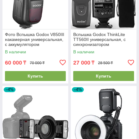
Фото Вспышка Godox V850III
Вспышка Godox ThinkLite
накамерная универсальная,
TT560II универсальная, с
с аккумулятором
синхронизатором
В наличии
В наличии
60 000
27 000
₸
₸
70 000 ₸
28 500 ₸
Купить
Купить
–4%
–4%