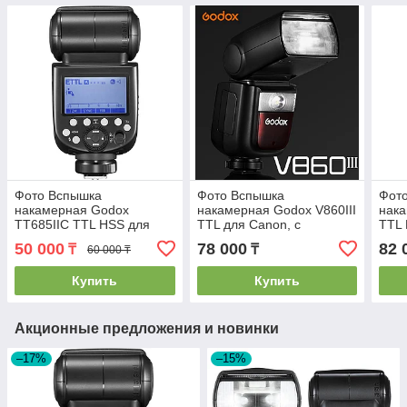
Фото Вспышка
Фото Вспышка
Фот
накамерная Godox
накамерная Godox V860III
нака
TT685IIС TTL HSS для
TTL для Canon, с
TTL 
Canon
аккумулятором
акк
50 000
78 000
82 
₸
₸
60 000 ₸
Купить
Купить
Акционные предложения и новинки
–17%
–15%