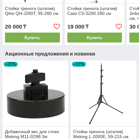
Стойка тренога (штатив)
Стойка тренога (штатив)
Стой
Qihe QH-J280T, 95-280 см
Caisi CS-S280 280 см
Jinb
см, 
20 000
19 000
30 
₸
₸
Купить
Купить
Акционные предложения и новинки
–21%
–11%
Добавочный вес для стоек
Стойка тренога (штатив)
Meking M11-029B 3кг
Meking L-2000E, 59-215 см