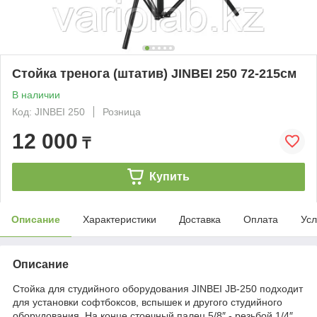
Стойка тренога (штатив) JINBEI 250 72-215см
В наличии
Код: JINBEI 250
Розница
12 000
₸
Купить
Описание
Характеристики
Доставка
Оплата
Усл
Описание
Стойка для студийного оборудования JINBEI JB-250 подходит
для установки софтбоксов, вспышек и другого студийного
оборудования. На конце стоечный палец 5/8″ - резьбой 1/4″.