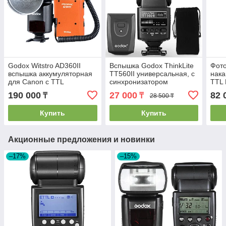
Godox Witstro AD360II
Вспышка Godox ThinkLite
Фот
вспышка аккумуляторная
TT560II универсальная, с
нака
для Canon с TTL
синхронизатором
TTL 
(комплект)
акк
190 000
27 000
82 
₸
₸
28 500 ₸
Купить
Купить
Акционные предложения и новинки
–17%
–15%