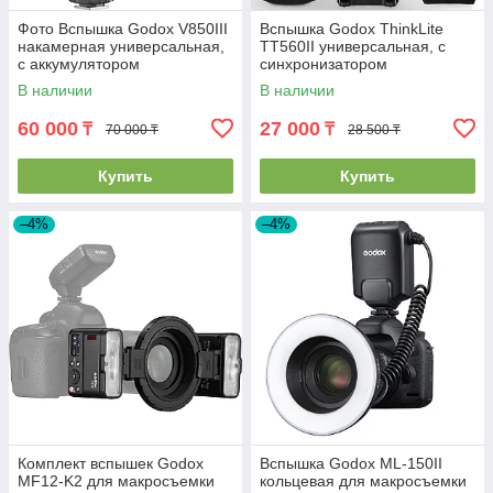
Фото Вспышка Godox V850III
Вспышка Godox ThinkLite
накамерная универсальная,
TT560II универсальная, с
с аккумулятором
синхронизатором
В наличии
В наличии
60 000
27 000
₸
₸
70 000 ₸
28 500 ₸
Купить
Купить
–4%
–4%
Комплект вспышек Godox
Вспышка Godox ML-150II
MF12-K2 для макросъемки
кольцевая для макросъемки