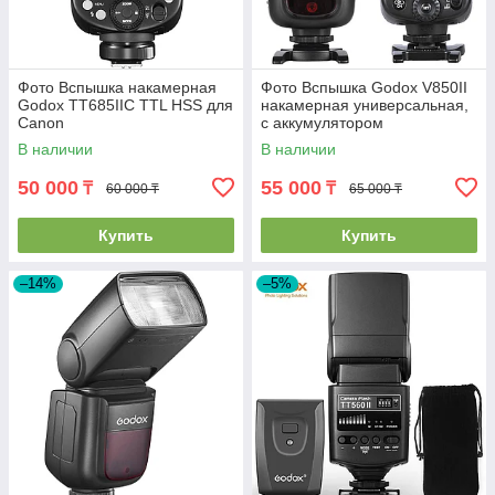
Фото Вспышка накамерная
Фото Вспышка Godox V850II
Godox TT685IIС TTL HSS для
накамерная универсальная,
Canon
с аккумулятором
В наличии
В наличии
50 000
55 000
₸
₸
60 000 ₸
65 000 ₸
Купить
Купить
–14%
–5%