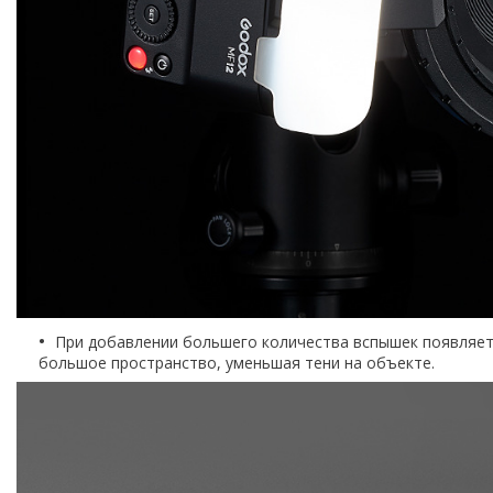
При добавлении большего количества вспышек появляетс
большое пространство, уменьшая тени на объекте.