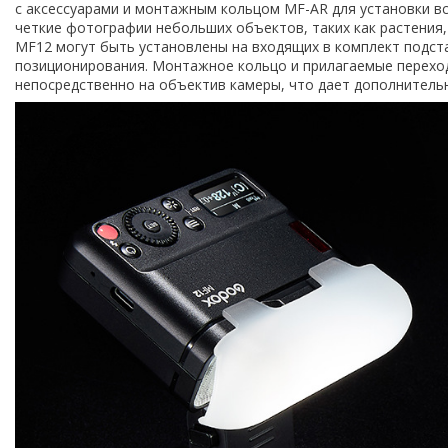
с аксессуарами и монтажным кольцом MF-AR для установки в
четкие фотографии небольших объектов, таких как растения,
MF12 могут быть установлены на входящих в комплект подст
позиционирования. Монтажное кольцо и прилагаемые перехо
непосредственно на объектив камеры, что дает дополнитель