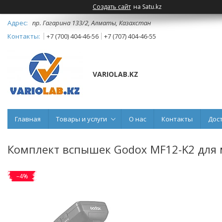
Создать сайт
на Satu.kz
пр. Гагарина 133/2, Алматы, Казахстан
+7 (700) 404-46-56
+7 (707) 404-46-55
VARIOLAB.KZ
Главная
Товары и услуги
О нас
Контакты
Дос
Комплект вспышек Godox MF12-K2 для
–4%