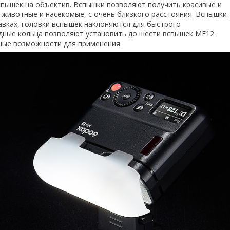
спышек на объектив. Вспышки позволяют получить красивые и
 животные и насекомые, с очень близкого расстояния. Вспышки
авках, головки вспышек наклоняются для быстрого
дные кольца позволяют установить до шести вспышек MF12
ные возможности для применения.