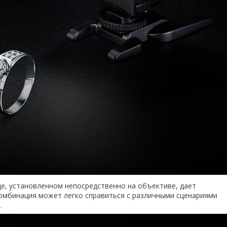
е, установленном непосредственно на объективе, дает
омбинация может легко справиться с различными сценариями
.