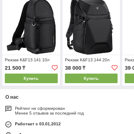
Рюкзак K&F13.141 10л
Рюкзак K&F13.144 20л
Рюкз
21 500
38 000
39 
₸
₸
Купить
Купить
О нас
Рейтинг не сформирован
Менее 5 отзывов за последний год
Работает с 03.01.2012